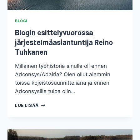
BLOGI
Blogin esittelyvuorossa
järjestelmäasiantuntĳa Reino
Tuhkanen
Millainen työhistoria sinulla oli ennen
Adconsys/Adairia? Olen ollut aiemmin
töissä kojeistosuunnitteliana ja ennen
Adconsysille tuloa olin…
BLOGIN
LUE LISÄÄ
ESITTELYVUOROSSA
JÄRJESTELMÄASIANTUNTĲA
REINO
TUHKANEN