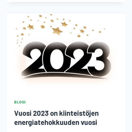
ASIAKASPALVELU
ON
USEIN
HANKALAMMIN
SAAVUTETTAVISSA?
BLOGI
Vuosi 2023 on kiinteistöjen
energiatehokkuuden vuosi