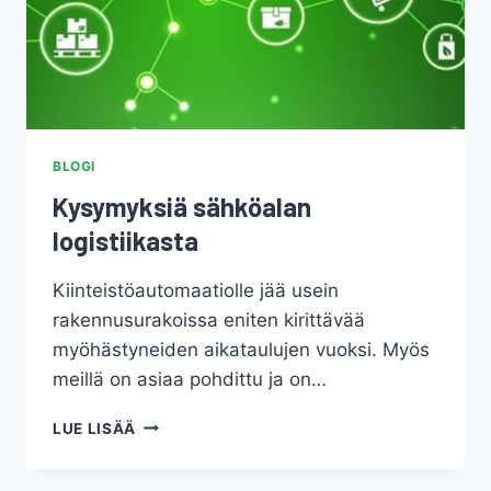
BLOGI
Kysymyksiä sähköalan
logistiikasta
Kiinteistöautomaatiolle jää usein
rakennusurakoissa eniten kirittävää
myöhästyneiden aikataulujen vuoksi. Myös
meillä on asiaa pohdittu ja on…
KYSYMYKSIÄ
LUE LISÄÄ
SÄHKÖALAN
LOGISTIIKASTA