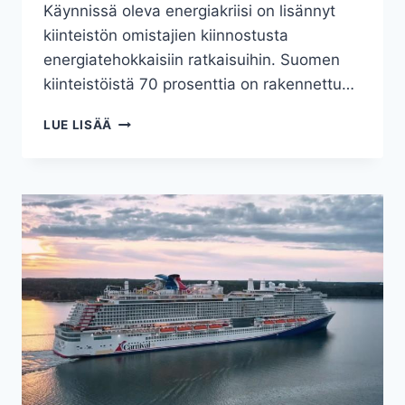
Käynnissä oleva energiakriisi on lisännyt
kiinteistön omistajien kiinnostusta
energiatehokkaisiin ratkaisuihin. Suomen
kiinteistöistä 70 prosenttia on rakennettu…
VUOSI
LUE LISÄÄ
2023
ON
KIINTEISTÖJEN
ENERGIATEHOKKUUDEN
VUOSI