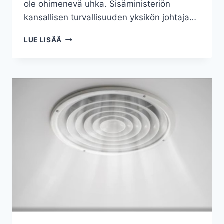
ole ohimenevä uhka. Sisäministeriön
kansallisen turvallisuuden yksikön johtaja…
TIETOTURVAUHKA
LUE LISÄÄ
ON
PYSYVÄ
UHKA