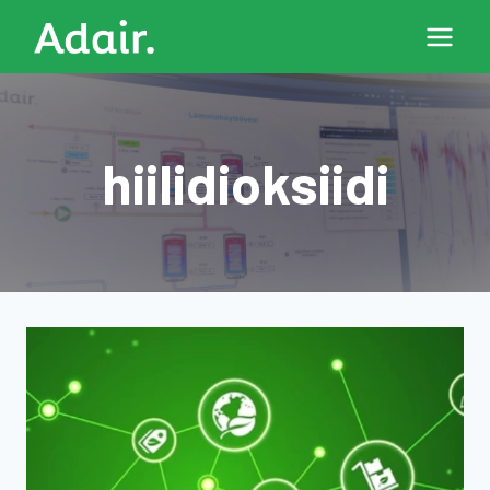
Siirry
sisältöön
hiilidioksiidi