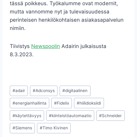
tässä poikkeus. Työkalumme ovat modernit,
mutta vannomme nyt ja tulevaisuudessa
perinteisen henkilökohtaisen asiakasapalvelun
nimiin.
Tiivistys
Newspoolin
Adairin julkaisusta
8.3.2023.
Avainsanat:
#
adair
#
Adconsys
#
digitaalinen
#
energianhallinta
#
Fidelix
#
hiilidioksiidi
#
käytettävyys
#
kiinteistöautomaatio
#
Schneider
#
Siemens
#
Timo Kivinen