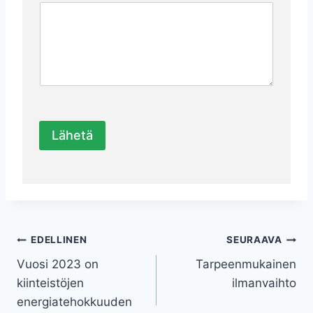
m
i
*
K
e
r
r
o
,
Lähetä
Artikkelien
EDELLINEN
SEURAAVA
Vuosi 2023 on
Tarpeenmukainen
selaus
kiinteistöjen
ilmanvaihto
energiatehokkuuden