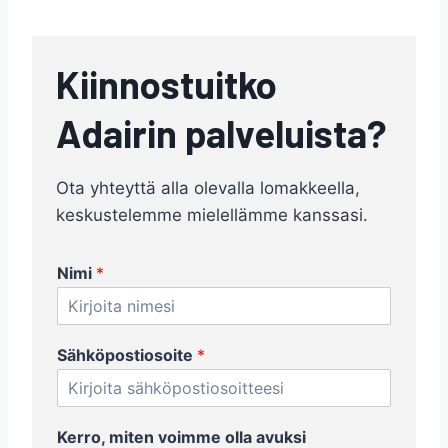
Kiinnostuitko
Adairin palveluista?
Ota yhteyttä alla olevalla lomakkeella,
keskustelemme mielellämme kanssasi.
Nimi
*
Sähköpostiosoite
*
N
Kerro, miten voimme olla avuksi
i