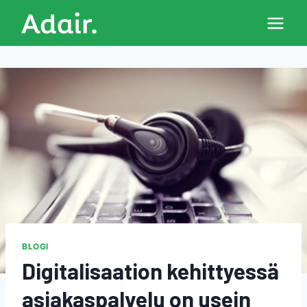
Siirry
sisältöön
BLOGI
Digitalisaation kehittyessä
asiakaspalvelu on usein