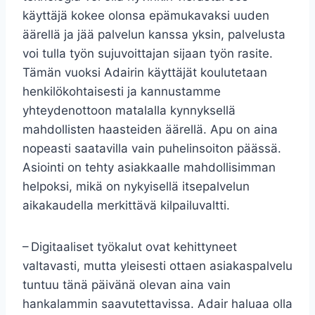
käyttäjä kokee olonsa epämukavaksi uuden
äärellä ja jää palvelun kanssa yksin, palvelusta
voi tulla työn sujuvoittajan sijaan työn rasite.
Tämän vuoksi Adairin käyttäjät koulutetaan
henkilökohtaisesti ja kannustamme
yhteydenottoon matalalla kynnyksellä
mahdollisten haasteiden äärellä. Apu on aina
nopeasti saatavilla vain puhelinsoiton päässä.
Asiointi on tehty asiakkaalle mahdollisimman
helpoksi, mikä on nykyisellä itsepalvelun
aikakaudella merkittävä kilpailuvaltti.
– Digitaaliset työkalut ovat kehittyneet
valtavasti, mutta yleisesti ottaen asiakaspalvelu
tuntuu tänä päivänä olevan aina vain
hankalammin saavutettavissa. Adair haluaa olla