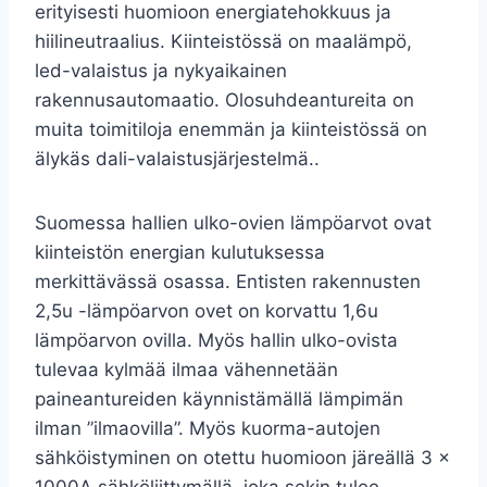
erityisesti huomioon energiatehokkuus ja
hiilineutraalius. Kiinteistössä on maalämpö,
led-valaistus ja nykyaikainen
rakennusautomaatio. Olosuhdeantureita on
muita toimitiloja enemmän ja kiinteistössä on
älykäs dali-valaistusjärjestelmä..
Suomessa hallien ulko-ovien lämpöarvot ovat
kiinteistön energian kulutuksessa
merkittävässä osassa. Entisten rakennusten
2,5u -lämpöarvon ovet on korvattu 1,6u
lämpöarvon ovilla. Myös hallin ulko-ovista
tulevaa kylmää ilmaa vähennetään
paineantureiden käynnistämällä lämpimän
ilman ”ilmaovilla”. Myös kuorma-autojen
sähköistyminen on otettu huomioon järeällä 3 x
1000A sähköliittymällä, joka sekin tulee