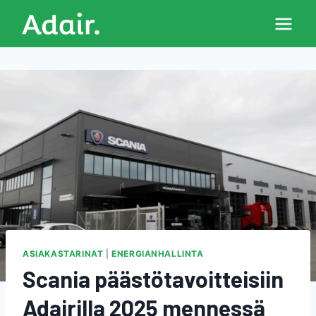
Siirry
sisältöön
ASIAKASTARINAT
|
ENERGIANHALLINTA
Scania päästötavoitteisiin
Adairilla 2025 mennessä