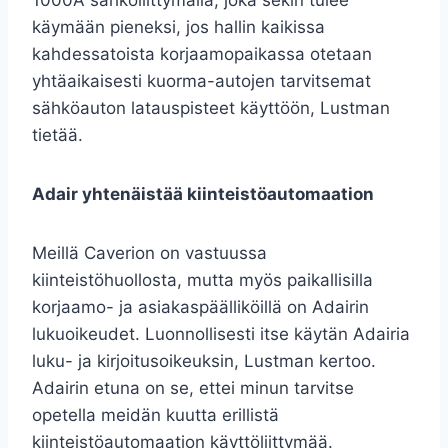
käymään pieneksi, jos hallin kaikissa
kahdessatoista korjaamopaikassa otetaan
yhtäaikaisesti kuorma-autojen tarvitsemat
sähköauton latauspisteet käyttöön, Lustman
tietää.
Adair yhtenäistää kiinteistöautomaation
Meillä Caverion on vastuussa
kiinteistöhuollosta, mutta myös paikallisilla
korjaamo- ja asiakaspäälliköillä on Adairin
lukuoikeudet. Luonnollisesti itse käytän Adairia
luku- ja kirjoitusoikeuksin, Lustman kertoo.
Adairin etuna on se, ettei minun tarvitse
opetella meidän kuutta erillistä
kiinteistöautomaation käyttöliittymää.