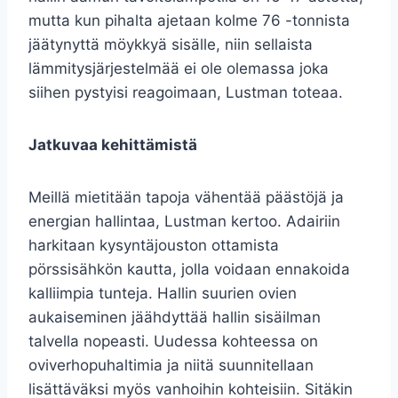
mutta kun pihalta ajetaan kolme 76 -tonnista
jäätynyttä möykkyä sisälle, niin sellaista
lämmitysjärjestelmää ei ole olemassa joka
siihen pystyisi reagoimaan, Lustman toteaa.
Jatkuvaa kehittämistä
Meillä mietitään tapoja vähentää päästöjä ja
energian hallintaa, Lustman kertoo. Adairiin
harkitaan kysyntäjouston ottamista
pörssisähkön kautta, jolla voidaan ennakoida
kalliimpia tunteja. Hallin suurien ovien
aukaiseminen jäähdyttää hallin sisäilman
talvella nopeasti. Uudessa kohteessa on
oviverhopuhaltimia ja niitä suunnitellaan
lisättäväksi myös vanhoihin kohteisiin. Sitäkin