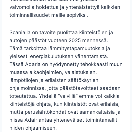
valvomolla hoidettua ja yhtenäistettyä kaikkien
toiminnallisuudet meille sopiviksi.
Scanialla on tavoite puolittaa kiinteistöjen ja
autojen päästöt vuoteen 2025 mennessä.
Tämä tarkoittaa lämmitystapamuutoksia ja
yleisesti energiakulutuksen vähentämistä.
Tässä Adaria on hyödynnetty tehokkaasti muun
muassa aikaohjelmien, valaistuksien,
lämpötilojen ja erilaisten säätökäyrien
ohjelmoinnissa, jotta päästötavoitteet
saadaan
toteutettua. Yhdellä ”veivillä” emme voi kaikkia
kiinteistöjä ohjata, kun kiinteistöt ovat erilaisia,
mutta peruslähtökohdat ovat samankaltaisia ja
niissä Adair antaa yhteneväiset toimintamallit
niiden ohjaamiseen.