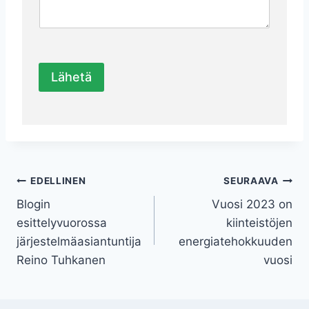
m
e
Lähetä
Artikkelien
EDELLINEN
SEURAAVA
Blogin
Vuosi 2023 on
selaus
esittelyvuorossa
kiinteistöjen
järjestelmäasiantuntĳa
energiatehokkuuden
Reino Tuhkanen
vuosi