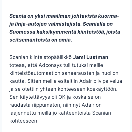
Scania on yksi maailman johtavista kuorma-
ja linja-autojen valmistajista. Scanialla on
Suomessa kaksikymmentä kiinteistöä, joista
seitsemäntoista on omia.
Scanian kiinteistöpäällikkö
Jami Lustman
toteaa, että Adconsys tuli tutuksi meille
kiinteistöautomaation saneerausten ja huollon
kautta. Sitten meille esiteltiin Adair pilvipalvelua
ja se otettiin yhteen kohteeseen koekäyttöön.
Sen käytettävyys oli OK ja koska se on
raudasta riippumaton, niin nyt Adair on
laajennettu meillä jo kahteentoista Scanian
kohteeseen