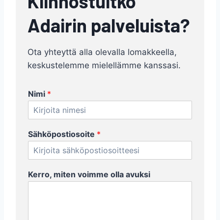
Kiinnostuitko
Adairin palveluista?
Ota yhteyttä alla olevalla lomakkeella,
keskustelemme mielellämme kanssasi.
Nimi
*
Sähköpostiosoite
*
*
Kerro, miten voimme olla avuksi
*
v
o
i
m