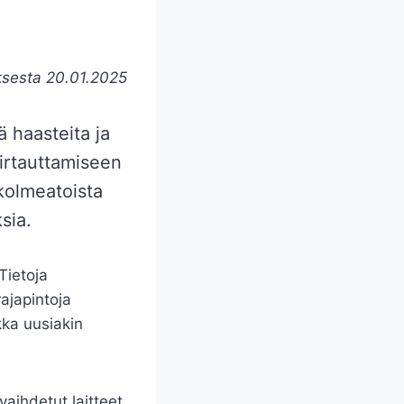
uksesta 20.01.2025
 haasteita ja
virtauttamiseen
kolmeatoista
sia.
Tietoja
rajapintoja
ka uusiakin
vaihdetut laitteet