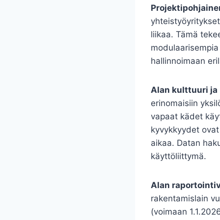
Projektipohjaine
yhteistyöyritykset
liikaa. Tämä teke
modulaarisempia j
hallinnoimaan eril
Alan kulttuuri j
erinomaisiin yksil
vapaat kädet käyt
kyvykkyydet ovat 
aikaa. Datan hakuu
käyttöliittymä.
Alan raportointi
rakentamislain vu
(voimaan 1.1.2026