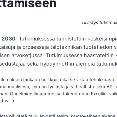
uttamiseen
Tiivistys tutkim
a 2030
-tutkimuksessa tunnistettiin keskeisimpiä
kaisuja ja prosesseja talotekniikan tuotetiedon 
sen arvoketjussa. Tutkimuksessa haastateltiin 
ysedustajaa sekä hyödynnettiin aiempia tutkimuk
tkimuksen mukaan heikkoa, eikä se virtaa tehokkaasti. 
manuaalisesti, joka on työlästä ja virhealtista sekä API-
än. Ongelmien ilmaantuessa tukeudutaan Exceliin, vaik
atavilla.
ättä päivitetä tai ylläpidetä (esim. käyttövaiheen aikana 