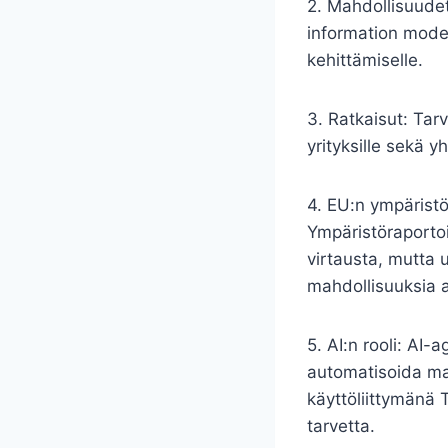
2. Mahdollisuudet:
information model
kehittämiselle.
3. Ratkaisut: Tarv
yrityksille sekä 
4. EU:n ympäristö
Ympäristöraportoi
virtausta, mutta 
mahdollisuuksia ar
5. AI:n rooli: AI-
automatisoida man
käyttöliittymänä 
tarvetta.