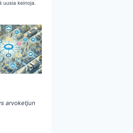
 uusia keinoja.
ys arvoketjun
)