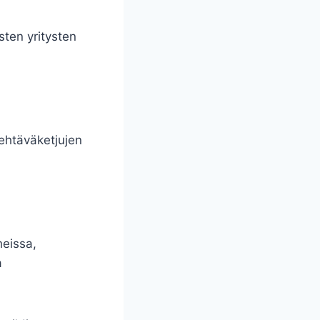
sten yritysten
tehtäväketjujen
heissa,
a