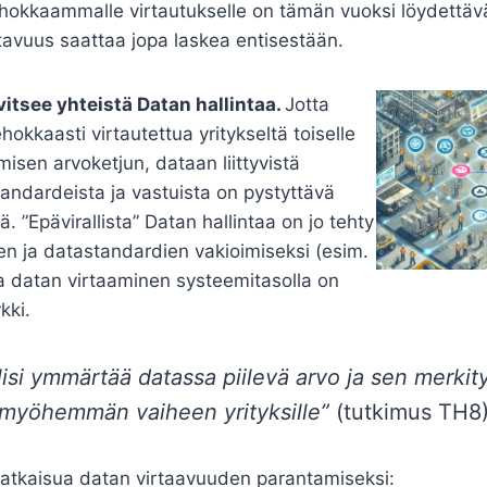
hokkaammalle virtautukselle on tämän vuoksi löydettävä
tavuus saattaa jopa laskea entisestään.
itsee yhteistä Datan hallintaa.
Jotta
okkaasti virtautettua yritykseltä toiselle
misen arvoketjun, dataan liittyvistä
tandardeista ja vastuista on pystyttävä
 ”Epävirallista” Datan hallintaa on jo tehty
ien ja datastandardien vakioimiseksi (esim.
 datan virtaaminen systeemitasolla on
kki.
ulisi ymmärtää datassa piilevä arvo ja sen merkit
myöhemmän vaiheen yrityksille”
(tutkimus TH8
ratkaisua datan virtaavuuden parantamiseksi: