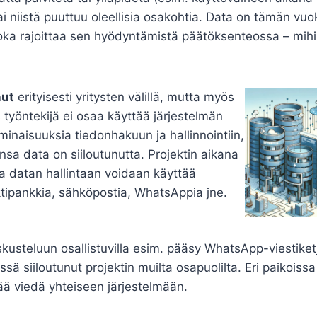
ai niistä puuttuu oleellisia osakohtia. Data on tämän vuo
joka rajoittaa sen hyödyntämistä päätöksenteossa – mih
nut
erityisesti yritysten välillä, mutta myös
s työntekijä ei osaa käyttää järjestelmän
inaisuuksia tiedonhakuun ja hallinnointiin,
sa data on siiloutunutta. Projektin aikana
a datan hallintaan voidaan käyttää
ektipankkia, sähköpostia, WhatsAppia jne.
skusteluun osallistuvilla esim. pääsy WhatsApp-viestiket
sä siiloutunut projektin muilta osapuolilta. Eri paikoissa
ää viedä yhteiseen järjestelmään.