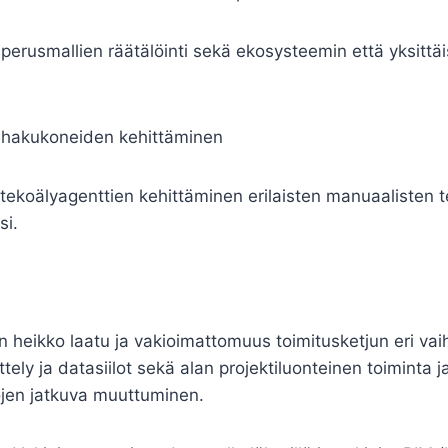
a perusmallien räätälöinti sekä ekosysteemin että yksittäi
dihakukoneiden kehittäminen
n tekoälyagenttien kehittäminen erilaisten manuaalisten 
si.
n heikko laatu ja vakioimattomuus toimitusketjun eri vai
ely ja datasiilot sekä alan projektiluonteinen toiminta j
ojen jatkuva muuttuminen.