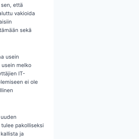
 sen, että
aluttu vakioida
isiin
irtämään sekä
aa usein
a usein melko
ttäjien IT-
elemiseen ei ole
llinen
a uuden
tulee pakolliseksi
allista ja