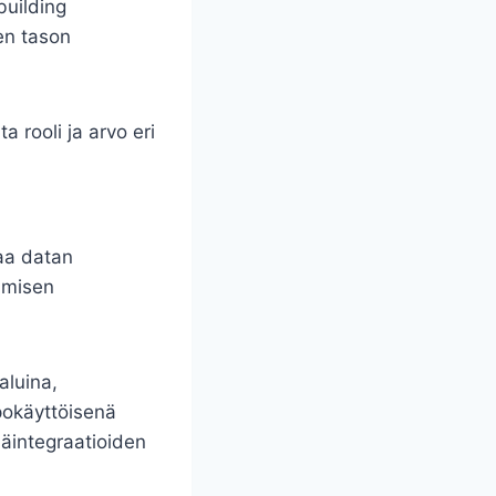
building
en tason
a rooli ja arvo eri
paa datan
tamisen
aluina,
pokäyttöisenä
mäintegraatioiden