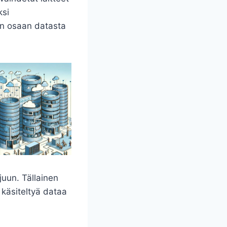
ksi
in osaan datasta
juun. Tällainen
 käsiteltyä dataa