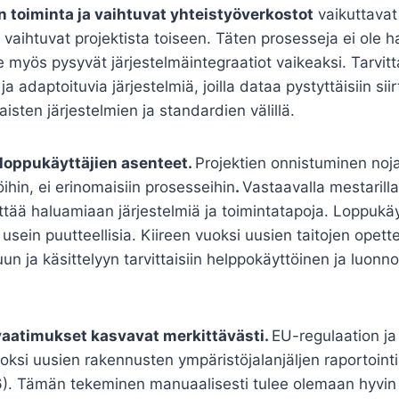
n toiminta ja vaihtuvat yhteistyöverkostot
vaikuttavat
 vaihtuvat projektista toiseen. Täten prosesseja ei ole h
e myös pysyvät järjestelmäintegraatiot vaikeaksi. Tarvitta
a adaptoituvia järjestelmiä, joilla dataa pystyttäisiin si
aisten järjestelmien ja standardien välillä.
a loppukäyttäjien asenteet.
Projektien onnistuminen noj
öihin, ei erinomaisiin prosesseihin
.
Vastaavalla mestarill
tää haluamiaan järjestelmiä ja toimintatapoja. Loppukäy
usein puutteellisia. Kiireen vuoksi uusien taitojen opett
n ja käsittelyyn tarvittaisiin helppokäyttöinen ja luonno
vaatimukset kasvavat merkittävästi.
EU-regulaation j
oksi uusien rakennusten ympäristöjalanjäljen raportointi 
). Tämän tekeminen manuaalisesti tulee olemaan hyvin k