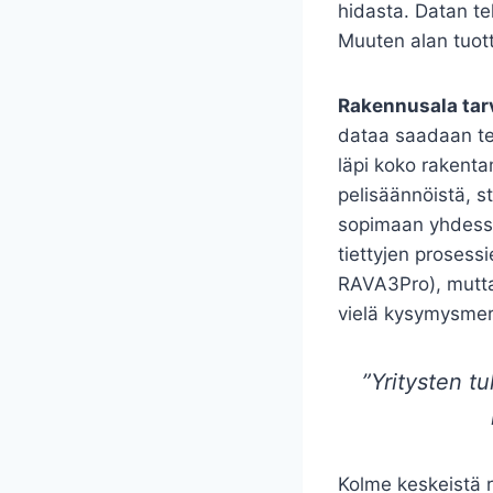
hidasta. Datan te
Muuten alan tuot
Rakennusala tarv
dataa saadaan teh
läpi koko rakenta
pelisäännöistä, s
sopimaan yhdessä.
tiettyjen prosess
RAVA3Pro), mutta
vielä kysymysmer
”Yritysten t
Kolme keskeistä 