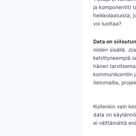
ja komponentit) t
heikkolaatuista, 
voi luottaa?
Data on siiloutu
niiden sisällä. Jo
kehittyneempiä om
hänen tarvitseman
kommunikointiin j
tietomallia, proj
Kuitenkin vain ke
data on käytännös
ei välttämättä en