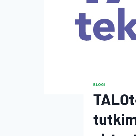
BLOGI
TALOt
tutkim