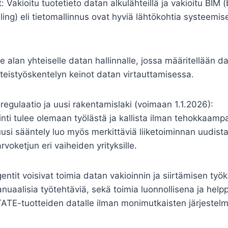
 Vakioitu tuotetieto datan alkulähteillä ja vakioitu BIM (
ing) eli tietomallinnus ovat hyviä lähtökohtia systeemis
e alan yhteiselle datan hallinnalle, jossa määritellään dat
yhteistyöskentelyn keinot datan virtauttamisessa.
regulaatio ja uusi rakentamislaki (voimaan 1.1.2026):
nti tulee olemaan työlästä ja kallista ilman tehokkaam
uusi sääntely luo myös merkittäviä liiketoiminnan uudis
voketjun eri vaiheiden yrityksille.
agentit voisivat toimia datan vakioinnin ja siirtämisen työk
uaalisia työtehtäviä, sekä toimia luonnollisena ja help
TATE-tuotteiden datalle ilman monimutkaisten järjestel