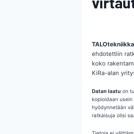
virta
TALOtekniikk
ehdotettiin rat
koko rakentami
KiRa-alan yrit
Datan laatu
on tu
kopioidaan usein 
hyödynnetään väh
ratkaisuja olisi sa
Tietoja ei välttäm