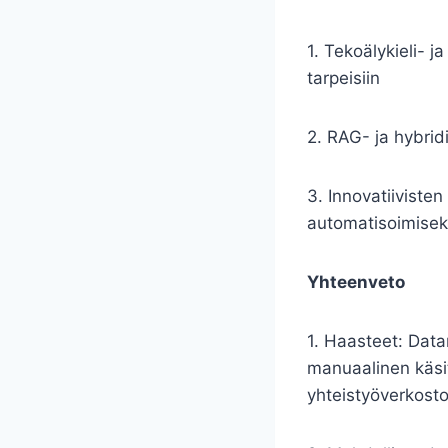
1. Tekoälykieli- j
tarpeisiin
2. RAG- ja hybri
3. Innovatiiviste
automatisoimisek
Yhteenveto
1. Haasteet: Data
manuaalinen käsitt
yhteistyöverkost