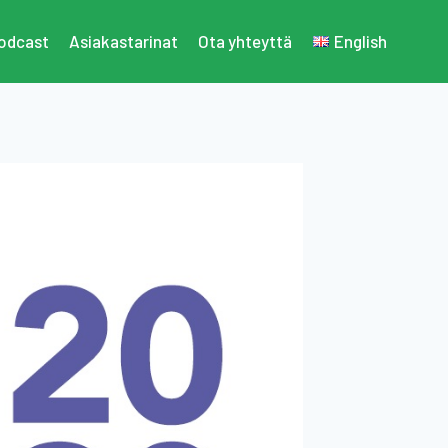
odcast
Asiakastarinat
Ota yhteyttä
English