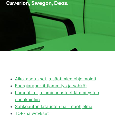
Caverion, Swegon, Deos.
Aika-asetukset ja säätimien ohjelmointi
Energiaraportit (lämmitys ja sähkö)
Lämpötila- ja lumiennusteet lämmitysten
ennakointiin
Sähköauton latausten hallintaohjelma
TOP-hälyytykset