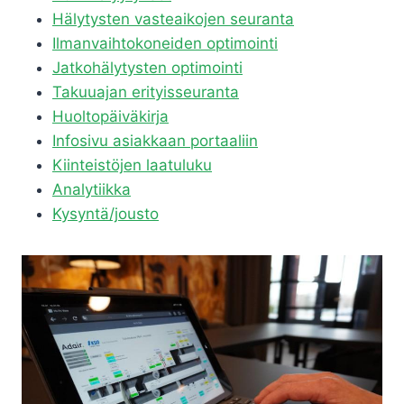
Hälytysten vasteaikojen seuranta
Ilmanvaihtokoneiden optimointi
Jatkohälytysten optimointi
Takuuajan erityisseuranta
Huoltopäiväkirja
Infosivu asiakkaan portaaliin
Kiinteistöjen laatuluku
Analytiikka
Kysyntä/jousto