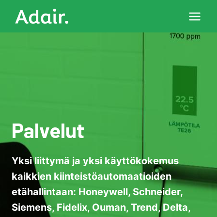
Siirry
sisältöön
Palvelut
Yksi liittymä ja yksi käyttökokemus
kaikkien kiinteistöautomaatioiden
etähallintaan: Honeywell, Schneider,
Siemens, Fidelix, Ouman, Trend, Delta,