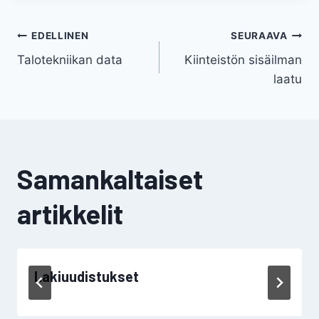
Artikkelien
EDELLINEN
SEURAAVA
Talotekniikan data
Kiinteistön sisäilman
selaus
laatu
Samankaltaiset
artikkelit
Lakiuudistukset