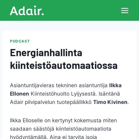
Siirry
sisältöön
PODCAST
Energianhallinta
kiinteistöautomaatiossa
Asiantuntijavieras tekninen asiantuntija
Ilkka
Ellonen
Kiinteistöhuolto Lyijysestä. Isäntänä
Adair pilvipalvelun tuotepäällikkö
Timo Kivinen
.
Ilkka Elloselle on kertynyt kokemusta miten
saadaan säästöjä kiinteistöautomaatiota
hyödyntämällä. Aina ei tarvita isoja